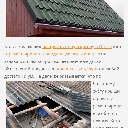
Кто из желающих
построить новую крышу в Пензе
или
отремонтировать повидавшую виды кровлю
не
задавался этим вопросом. Бесконечные доски
объявлений предлагают
кровельные услуги
на любой
достаток и ум. На деле же
оказывается, что по
большому
счёту крыши
строить и
ремонтироват
ь особо то и
некому. Кого