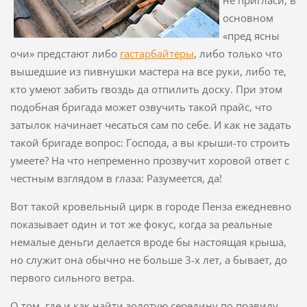
не пригласи, в
основном
«пред ясны
очи» предстают либо
гастарбайтеры
, либо только что
вышедшие из пивнушки мастера на все руки, либо те,
кто умеют забить гвоздь да отпилить доску. При этом
подобная бригада может озвучить такой прайс, что
затылок начинает чесаться сам по себе. И как не задать
такой бригаде вопрос: Господа, а вы крыши-то строить
умеете? На что непременно прозвучит хоровой ответ с
честным взглядом в глаза: Разумеется, да!
Вот такой кровельный цирк в городе Пенза ежедневно
показывает один и тот же фокус, когда за реальные
немалые деньги делается вроде бы настоящая крыша,
но служит она обычно не больше 3-х лет, а бывает, до
первого сильного ветра.
О том, где и как найти золотую середину по правилу