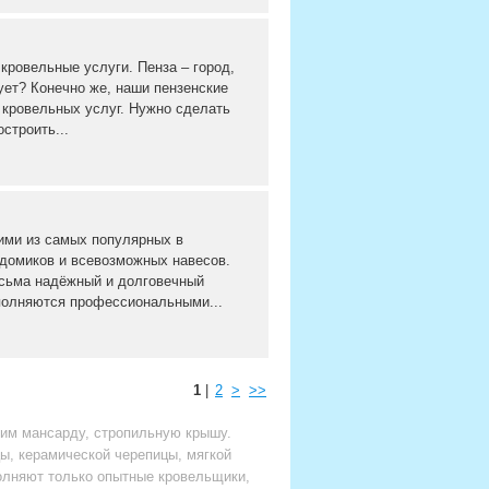
кровельные услуги. Пенза – город,
рует? Конечно же, наши пензенские
 кровельных услуг. Нужно сделать
строить...
ими из самых популярных в
 домиков и всевозможных навесов.
есьма надёжный и долговечный
полняются профессиональными...
1
|
2
>
>>
оим мансарду, стропильную крышу.
ы, керамической черепицы, мягкой
полняют только опытные кровельщики,