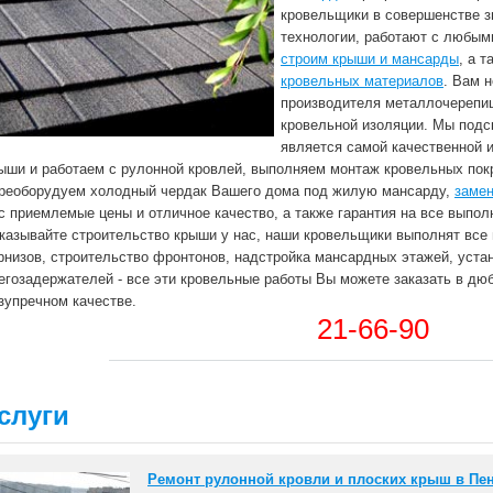
кровельщики в совершенстве 
технологии, работают с любы
строим крыши и мансарды
, а 
кровельных материалов
. Вам 
производителя металлочерепиц
кровельной изоляции. Мы подс
является самой качественной 
ыши и работаем с рулонной кровлей, выполняем монтаж кровельных по
реоборудуем холодный чердак Вашего дома под жилую мансарду,
заме
с приемлемые цены и отличное качество, а также гарантия на все выпол
казывайте строительство крыши у нас, наши кровельщики выполнят все
рнизов, строительство фронтонов, надстройка мансардных этажей, уста
егозадержателей - все эти кровельные работы Вы можете заказать в дюб
зупречном качестве.
21-66-90
слуги
Ремонт рулонной кровли и плоских крыш в Пе