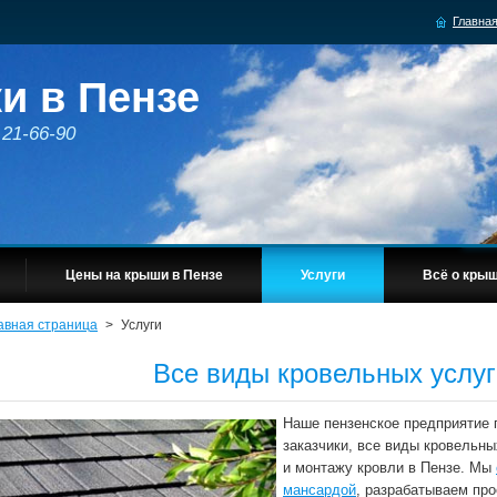
Главная
и в Пензе
21-66-90
Цены на крыши в Пензе
Услуги
Всё о крыш
авная страница
>
Услуги
Все виды кровельных услуг
Наше пензенское предприятие 
заказчики, все виды кровельны
и монтажу кровли в Пензе. Мы
мансардой
, разрабатываем пр