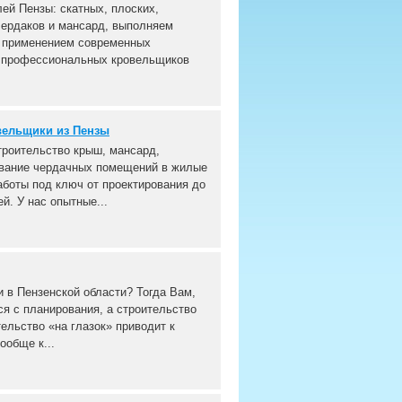
й Пензы: скатных, плоских,
чердаков и мансард, выполняем
с применением современных
а профессиональных кровельщиков
вельщики из Пензы
троительство крыш, мансард,
ование чердачных помещений в жилые
боты под ключ от проектирования до
й. У нас опытные...
 в Пензенской области? Тогда Вам,
ся с планирования, а строительство
ельство «на глазок» приводит к
ообще к...