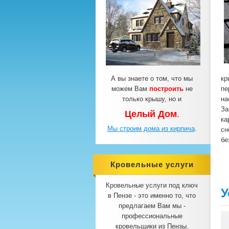
А вы знаете о том, что мы
кр
можем Вам
построить
не
пе
только крышу, но и
на
За
Целый Дом
.
ка
Мы строим дома из кирпича
.
сн
бе
Кровельные услуги
под ключ
Кровельные услуги под ключ
У
в Пензе - это именно то, что
предлагаем Вам мы -
профессиональные
кровельщики из Пензы.