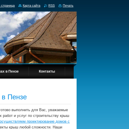
 страница
Карта сайта
RSS
Печать
ах в Пензе
Контакты
 в Пензе
готово выполнить для Вас, уважаемые
х работ и услуг по строительству крыш
осуществляем проектирование домов с
оекты крыш любой сложности. Наши