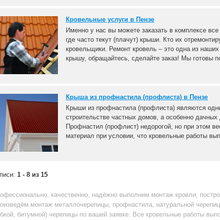
Кровельные услуги в Пензе
Именно у нас вы можете заказать в комплексе все 
где часто текут (плачут) крыши. Кто их отремонти
кровельщики. Ремонт кровель – это одна из наших
крышу, обращайтесь, сделайте заказ! Мы готовы по
Крыша из профнастила (профлиста) в Пензе
Крыши из профнастила (профлиста) являются одн
строительстве частных домов, а особенно дачных
Профнастил (профлист) недорогой, но при этом в
материал при условии, что кровельные работы вы
писи:
1 - 8 из 15
офессионально, качественно, надёжно выполним монтаж кровли, постр
оизведём монтаж металлочерепицы, профнастила, натуральной черепиц
ибкой, битумной) черепицы по вашей заявке. Все кровельные работы вы