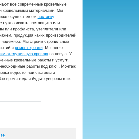
знают все современные кровельные
ми кровельными материалами. Мы
также осуществляем
поставку
не нужно искать поставщика или
ы или профлиста, утеплителя или
кажем, продукция каких производителей
и надёжной. Мы строим стропильные
крытий и
ремонт кровли
. Мы легко
ним отслужившую кровлю
на новую. У
ненные кровельные работы и услуги.
 необходимые работы под ключ. Монтаж
новка водосточной системы и
ое время года и будьте уверены в их
нзе