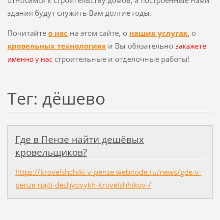
здания будут служить Вам долгие годы.
Почитайте
о нас
на этом сайте, о
наших услугах
, о
кровельных технологиях
и Вы обязательно
закажете
строительные и отделочные работы!
именно у нас
Тег: дёшево
Где в Пензе найти дешёвых
кровельщиков?
https://krovelshchiki-v-penze.webnode.ru/news/gde-v-
penze-najti-deshyovykh-krovelshhikov-/