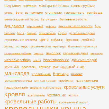
под ключ
мансардная крыша
своими руками
доставка
отопление
стены
фото
вентиляция
тепловая сеть
вентфасад
вентилируемый фасад
бетонные работы
бетонщики
фундамент
техника безопасности
кирпичный
кирпич
брус
бревно
баня
фирма
пристройка
срубы
деревянные дома
цена
стропильная система
сайдинг
фронтон
двойной
фальц
коттедж
керамическая черепица
битумная черепица
пеноблок
каркасные дома
сварочные работы
сварка
веранда
мягкая черепица
проектирование
дом с мансардой
заказ
монтаж
мансардный этаж
водостоки
дёшево
мансарда
бригада
кровельные
ремонт
металлочерепица
мягкая кровля
профлист
пароизоляция
кровельные услуги
гидроизоляция
водосточная система
кровля
утепление
утеплитель
услуги
кровельные работы
кровельный пирог
кровельщики
крыша