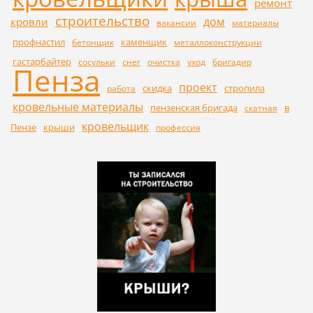
ремонт
строительство
дом
кровли
вакансии
материалы
профнастил
каменщик
бетонщик
металлоконструкции
гастарбайтер
сосульки
снег
очистка
уход
бригадир
Пенза
проект
скидка
стропила
работа
кровельные материалы
пензенская бригада
в
скатная
кровельщик
Пензе
крыши
профессия