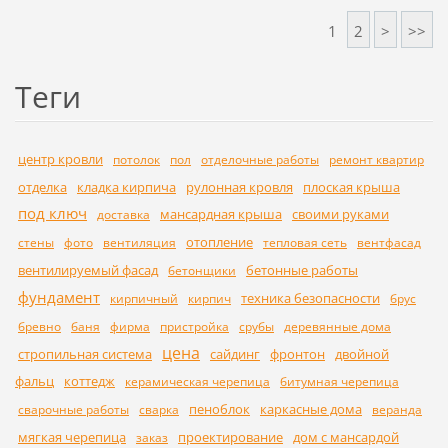
1
2
>
>>
Теги
центр кровли
потолок
пол
отделочные работы
ремонт квартир
отделка
кладка кирпича
рулонная кровля
плоская крыша
под ключ
мансардная крыша
своими руками
доставка
отопление
стены
фото
вентиляция
тепловая сеть
вентфасад
вентилируемый фасад
бетонные работы
бетонщики
фундамент
техника безопасности
кирпичный
кирпич
брус
бревно
баня
фирма
пристройка
срубы
деревянные дома
цена
стропильная система
сайдинг
фронтон
двойной
фальц
коттедж
керамическая черепица
битумная черепица
пеноблок
каркасные дома
сварочные работы
сварка
веранда
мягкая черепица
проектирование
дом с мансардой
заказ