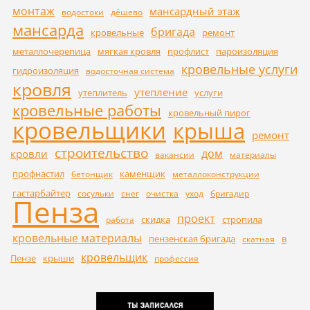
монтаж
мансардный этаж
водостоки
дёшево
мансарда
бригада
кровельные
ремонт
металлочерепица
мягкая кровля
профлист
пароизоляция
кровельные услуги
гидроизоляция
водосточная система
кровля
утепление
утеплитель
услуги
кровельные работы
кровельный пирог
кровельщики
крыша
ремонт
строительство
дом
кровли
вакансии
материалы
профнастил
каменщик
бетонщик
металлоконструкции
гастарбайтер
сосульки
снег
очистка
уход
бригадир
Пенза
проект
скидка
стропила
работа
кровельные материалы
пензенская бригада
в
скатная
кровельщик
Пензе
крыши
профессия