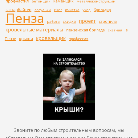
профнастил
каменщик
бетонщик
металлоконструкции
гастарбайтер
сосульки
снег
очистка
уход
бригадир
Пенза
проект
скидка
стропила
работа
кровельные материалы
пензенская бригада
в
скатная
кровельщик
Пензе
крыши
профессия
Звоните по любым строительным вопросам, мы