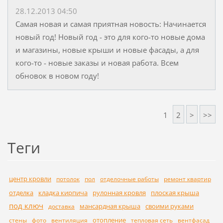
28.12.2013 04:50
Самая новая и самая приятная новость: Начинается
новый год! Новый год - это для кого-то новые дома
и магазины, новые крыши и новые фасады, а для
кого-то - новые заказы и новая работа. Всем
обновок в новом году!
1
2
>
>>
Теги
центр кровли
потолок
пол
отделочные работы
ремонт квартир
отделка
кладка кирпича
рулонная кровля
плоская крыша
под ключ
мансардная крыша
своими руками
доставка
отопление
стены
фото
вентиляция
тепловая сеть
вентфасад