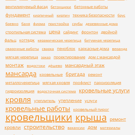
вентилируемый фасад
бетонные работы
бетонщики
фундамент
техника безопасности
кирпичный
кирпич
брус
бревно
баня
фирма
пристройка
срубы
деревянные дома
цена
стропильная система
сайдинг
фронтон
двойной
фальц
коттедж
керамическая черепица
битумная черепица
пеноблок
каркасные дома
сварочные работы
сварка
веранда
мягкая черепица
проектирование
дом с мансардой
заказ
монтаж
мансардный этаж
водостоки
дёшево
мансарда
бригада
кровельные
ремонт
металлочерепица
мягкая кровля
профлист
пароизоляция
кровельные услуги
гидроизоляция
водосточная система
кровля
утепление
утеплитель
услуги
кровельные работы
кровельный пирог
кровельщики
крыша
ремонт
строительство
дом
кровли
вакансии
материалы