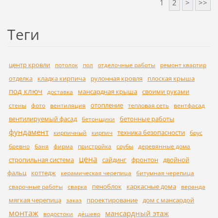
1
2
>
>>
Теги
центр кровли
потолок
пол
отделочные работы
ремонт квартир
отделка
кладка кирпича
рулонная кровля
плоская крыша
под ключ
мансардная крыша
своими руками
доставка
отопление
стены
фото
вентиляция
тепловая сеть
вентфасад
вентилируемый фасад
бетонные работы
бетонщики
фундамент
техника безопасности
кирпичный
кирпич
брус
бревно
баня
фирма
пристройка
срубы
деревянные дома
цена
стропильная система
сайдинг
фронтон
двойной
фальц
коттедж
керамическая черепица
битумная черепица
пеноблок
каркасные дома
сварочные работы
сварка
веранда
мягкая черепица
проектирование
дом с мансардой
заказ
монтаж
мансардный этаж
водостоки
дёшево