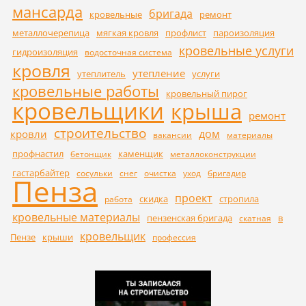
мансарда
бригада
кровельные
ремонт
металлочерепица
мягкая кровля
профлист
пароизоляция
кровельные услуги
гидроизоляция
водосточная система
кровля
утепление
утеплитель
услуги
кровельные работы
кровельный пирог
кровельщики
крыша
ремонт
строительство
дом
кровли
вакансии
материалы
профнастил
каменщик
бетонщик
металлоконструкции
гастарбайтер
сосульки
снег
очистка
уход
бригадир
Пенза
проект
скидка
стропила
работа
кровельные материалы
пензенская бригада
в
скатная
кровельщик
Пензе
крыши
профессия